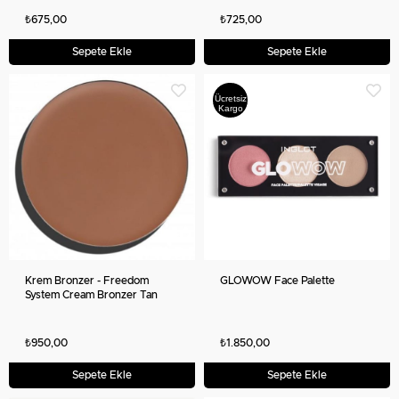
FEELING
₺675,00
₺725,00
Sepete Ekle
Sepete Ekle
Ücretsiz
Kargo
Krem Bronzer - Freedom
GLOWOW Face Palette
System Cream Bronzer Tan
Feeling
₺950,00
₺1.850,00
Sepete Ekle
Sepete Ekle