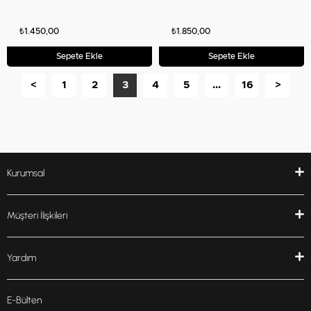
₺1.450,00
₺1.850,00
Sepete Ekle
Sepete Ekle
<
1
2
3
4
5
...
16
>
Kurumsal
Müşteri İlişkileri
Yardım
E-Bülten