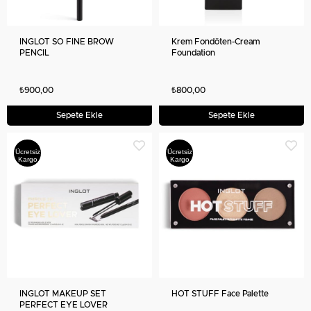
INGLOT SO FINE BROW
Krem Fondöten-Cream
PENCIL
Foundation
₺900,00
₺800,00
Sepete Ekle
Sepete Ekle
Ücretsiz
Ücretsiz
Kargo
Kargo
INGLOT MAKEUP SET
HOT STUFF Face Palette
PERFECT EYE LOVER