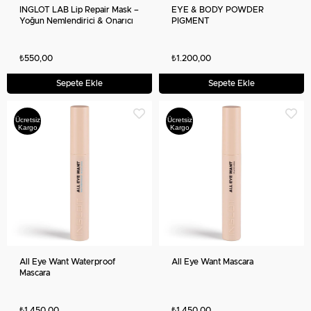
INGLOT LAB Lip Repair Mask –
EYE & BODY POWDER
Yoğun Nemlendirici & Onarıcı
PIGMENT
Dudak Maskesi
₺550,00
₺1.200,00
Sepete Ekle
Sepete Ekle
Ücretsiz
Ücretsiz
Kargo
Kargo
All Eye Want Waterproof
All Eye Want Mascara
Mascara
₺1.450,00
₺1.450,00