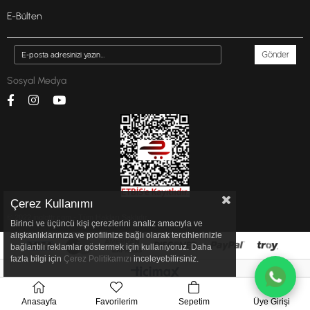
E-Bülten
Gönder
Sosyal Medya
Çerez Kullanımı
© 2022 inglottr.com - Tüm Hakları Saklıdır.
Birinci ve üçüncü kişi çerezlerini analiz amacıyla ve
alışkanlıklarınıza ve profilinize bağlı olarak tercihlerinizle
bağlantılı reklamlar göstermek için kullanıyoruz. Daha
fazla bilgi için
Çerez Politikamızı
inceleyebilirsiniz.
Anasayfa
Favorilerim
Sepetim
Üye Girişi