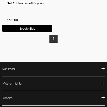
Nail Art Swarovski® Crystals
₺775,00
Sepete Ekle
1
Kurumsal
Müşteri İlişkileri
Yardım