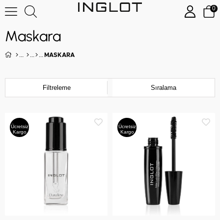
0
Maskara
MASKARA
Filtreleme
Sıralama
Ücretsiz
Ücretsiz
Kargo
Kargo