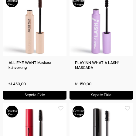
Ücretsiz
Ücretsiz
Kargo
Kargo
ALL EYE WANT Maskara
PLAYINN WHAT A LASH!
kahverengi
MASCARA
₺1.450,00
₺1.150,00
Sepete Ekle
Sepete Ekle
Ücretsiz
Ücretsiz
Kargo
Kargo