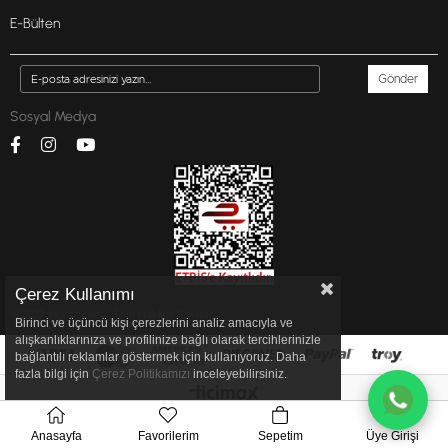
E-Bülten
Gönder
Sosyal Medya
Çerez Kullanımı
© 2022 inglottr.com - Tüm Hakları Saklıdır.
Birinci ve üçüncü kişi çerezlerini analiz amacıyla ve
alışkanlıklarınıza ve profilinize bağlı olarak tercihlerinizle
bağlantılı reklamlar göstermek için kullanıyoruz. Daha
fazla bilgi için
Çerez Politikamızı
inceleyebilirsiniz.
Anasayfa
Favorilerim
Sepetim
Üye Girişi