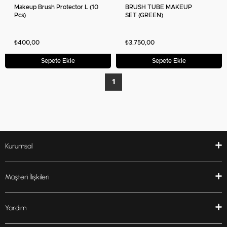
Makeup Brush Protector L (10
BRUSH TUBE MAKEUP
Pcs)
SET (GREEN)
₺400,00
₺3.750,00
Sepete Ekle
Sepete Ekle
1
Kurumsal
Müşteri İlişkileri
Yardım