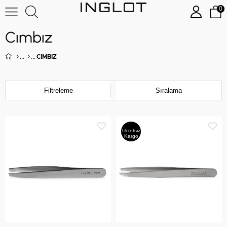
0
Cımbız
CIMBIZ
Filtreleme
Sıralama
Ücretsiz
Kargo