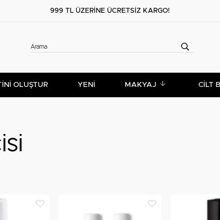
999 TL ÜZERİNE ÜCRETSİZ KARGO!
TİNİ OLUŞTUR
YENİ
MAKYAJ
CILT 
isi