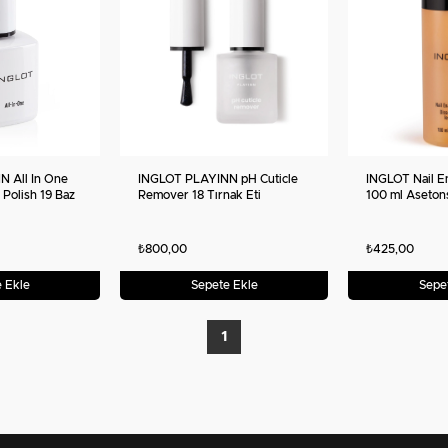
 All In One
INGLOT PLAYINN pH Cuticle
INGLOT Nail 
 Polish 19 Baz
Remover 18 Tırnak Eti
100 ml Asetons
af Tırnak Cilası
Yumuşatıcı ve Kütikül
Vegan Formül
Temizleyici 15 ml
₺800,00
₺425,00
 Ekle
Sepete Ekle
Sepe
1