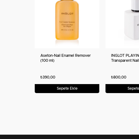
Aseton-Nail Enamel Remover
INGLOT PLAYINN
(100 ml)
Transparent Nail
ve Top Coat Şeff
15 ml
₺390,00
₺800,00
Sepete Ekle
Sepete