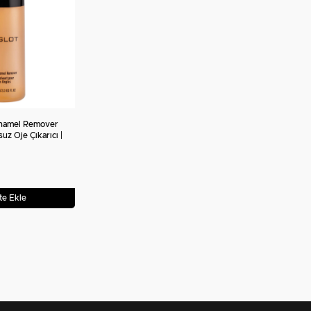
Enamel Remover
uz Oje Çıkarıcı |
te Ekle