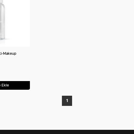
ici-Makeup
 Ekle
1