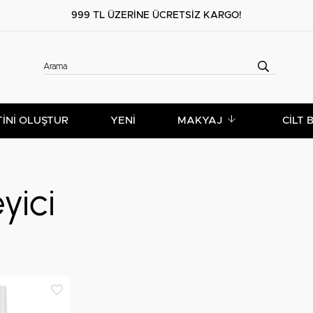
999 TL ÜZERİNE ÜCRETSİZ KARGO!
TİNİ OLUŞTUR
YENİ
MAKYAJ
CILT 
yici