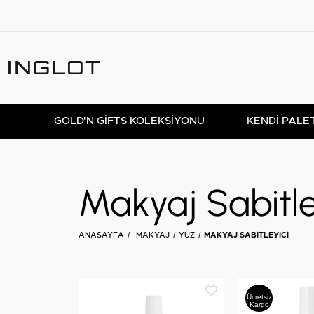
GOLD'N GIFTS KOLEKSIYONU
KENDİ PALE
Makyaj Sabitle
ANASAYFA
MAKYAJ
YÜZ
MAKYAJ SABITLEYICI
Ücretsiz
Kargo