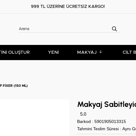
999 TL ÜZERİNE ÜCRETSİZ KARGO!
TİNİ OLUŞTUR
YENİ
MAKYAJ
CILT 
 FIXER (150 ML)
Makyaj Sabitleyi
5.0
Barkod
:
5901905013315
Tahmini Teslim Süresi
:
Aynı G