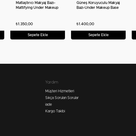
Matlaştırıcı Makyaj Bazı-
Güneş Koruyuculu Makyaj
Mattifying Under Makeup
Bazı-Under Makeup Base
Base (30 ml)
SPF 20
₺1.350,00
₺1.400,00
Sepete Ekle
Sepete Ekle
Yardım
Müşteri Hizmetleri
Sıkça Sorulan Sorular
iade
Kargo Takibi