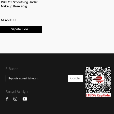
INGLOT Smoothing Under
Makeup Base 20 g |
Pürüzsüzleştirici ve Mat
Görünümlü Makyaj Bazı
₺1.450,00
Sepete Ekle
E-Bülten
Gönder
Sosyal Medya