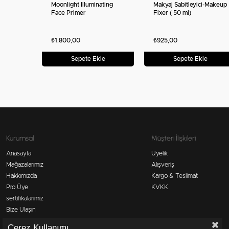
Moonlight Illuminating
Makyaj Sabitleyici-Makeup
Face Primer
Fixer ( 50 ml)
₺1.800,00
₺925,00
Sepete Ekle
Sepete Ekle
Kurumsal
Müşteri İlişkileri
Anasayfa
Üyelik
Mağazalarımız
Alışveriş
Hakkımızda
Kargo & Teslimat
Pro Üye
KVKK
sertifikalarimiz
Bize Ulaşın
Çerez Kullanımı