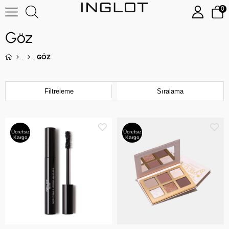
0
Göz
GÖZ
Filtreleme
Sıralama
Ücretsiz
Ücretsiz
Kargo
Kargo