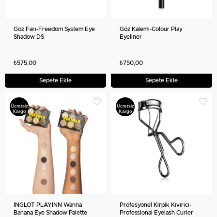
Göz Farı-Freedom System Eye
Göz Kalemi-Colour Play
Shadow DS
Eyeliner
₺575,00
₺750,00
Sepete Ekle
Sepete Ekle
Ücretsiz
Ücretsiz
Kargo
Kargo
INGLOT PLAYINN Wanna
Profesyonel Kirpik Kıvırıcı-
Banana Eye Shadow Palette
Professional Eyelash Curler