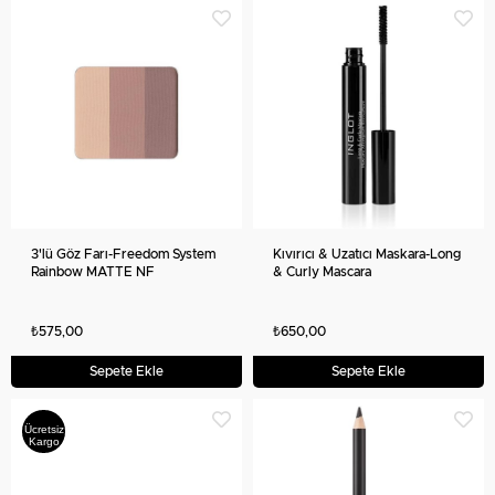
3'lü Göz Farı-Freedom System
Kıvırıcı & Uzatıcı Maskara-Long
Rainbow MATTE NF
& Curly Mascara
₺575,00
₺650,00
Sepete Ekle
Sepete Ekle
Ücretsiz
Kargo