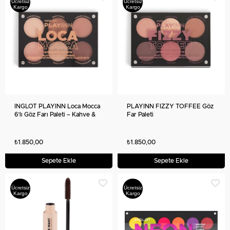
Ücretsiz
Ücretsiz
Kargo
Kargo
INGLOT PLAYINN Loca Mocca
PLAYINN FIZZY TOFFEE Göz
6’lı Göz Farı Paleti – Kahve &
Far Paleti
Bej Tonları, Mat ve Işıltılı Bitiş
₺1.850,00
₺1.850,00
Sepete Ekle
Sepete Ekle
Ücretsiz
Ücretsiz
Kargo
Kargo