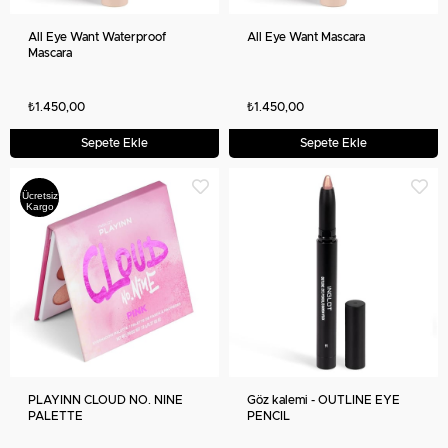
All Eye Want Waterproof
All Eye Want Mascara
Mascara
₺1.450,00
₺1.450,00
Sepete Ekle
Sepete Ekle
Ücretsiz
Kargo
PLAYINN CLOUD NO. NINE
Göz kalemi - OUTLINE EYE
PALETTE
PENCIL