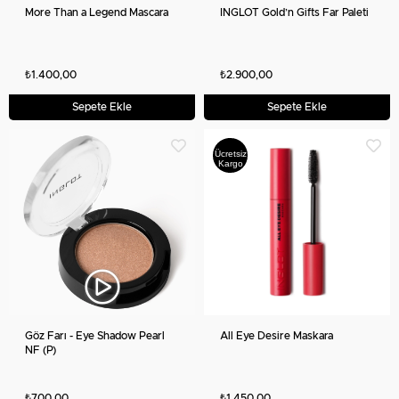
More Than a Legend Mascara
INGLOT Gold’n Gifts Far Paleti
₺1.400,00
₺2.900,00
Sepete Ekle
Sepete Ekle
Ücretsiz
Kargo
Göz Farı - Eye Shadow Pearl
All Eye Desire Maskara
NF (P)
₺700,00
₺1.450,00