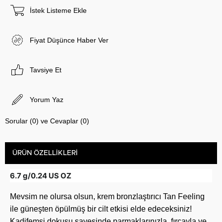
İstek Listeme Ekle
Fiyat Düşünce Haber Ver
Tavsiye Et
Yorum Yaz
Sorular (0) ve Cevaplar (0)
ÜRÜN ÖZELLIKLERI
6.7 g/0.24 US OZ
Mevsim ne olursa olsun, krem bronzlaştırıcı Tan Feeling
ile güneşten öpülmüş bir cilt etkisi elde edeceksiniz!
Kadifemsi dokusu sayesinde parmaklarınızla, fırçayla ve