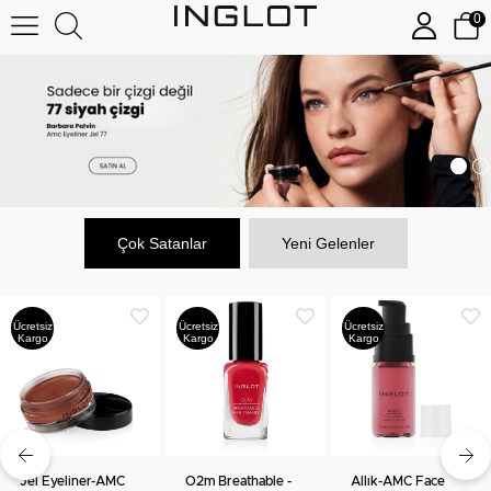
0
Çok Satanlar
Yeni Gelenler
Ücretsiz
Ücretsiz
Ücretsiz
Kargo
Kargo
Kargo
Jel Eyeliner-AMC
O2m Breathable -
Allık-AMC Face