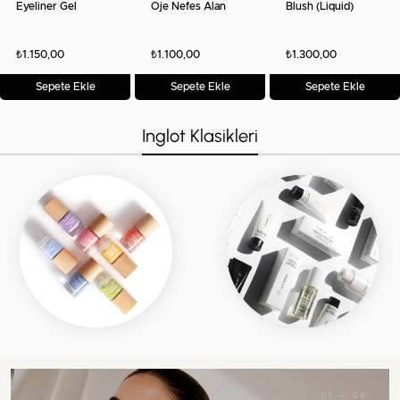
Eyeliner Gel
Oje Nefes Alan
Blush (Liquid)
Tırnaklar
₺1.150,00
₺1.100,00
₺1.300,00
Sepete Ekle
Sepete Ekle
Sepete Ekle
Inglot Klasikleri
INGLOT Nail
INGLOT Disposable
INGLOT PLAYINN
Enamel Remover
Eye & Lipliner
pH Cuticle
100 ml Asetonsuz
Applicators Tek
Remover 18 Tırnak
Oje Çıkarıcı | Vegan
Kullanımlık Göz ve
Eti Yumuşatıcı ve
Formül
Dudak Aplikatörü
Kütikül Temizleyici
₺425,00
₺175,00
₺800,00
5'li Paket
15 ml
Sepete Ekle
Sepete Ekle
Sepete Ekle
01 — 04