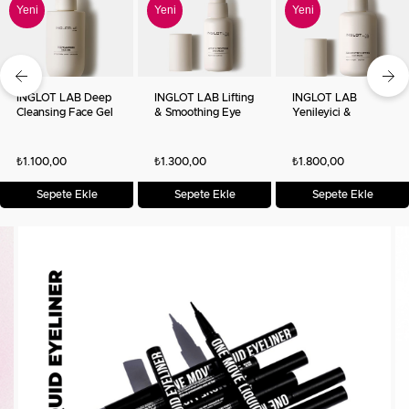
Yeni
Yeni
Yeni
Ürün
Ürün
Ürün
INGLOT LAB Deep
INGLOT LAB Lifting
INGLOT LAB
Cleansing Face Gel
& Smoothing Eye
Yenileyici &
- Derin Temizleyici
Cream – Göz
Sıkılaştırıcı Yüz
Yüz Jeli 145 ml
Çevresi Kremi
Maskesi
₺1.100,00
₺1.300,00
₺1.800,00
Sepete Ekle
Sepete Ekle
Sepete Ekle
‹