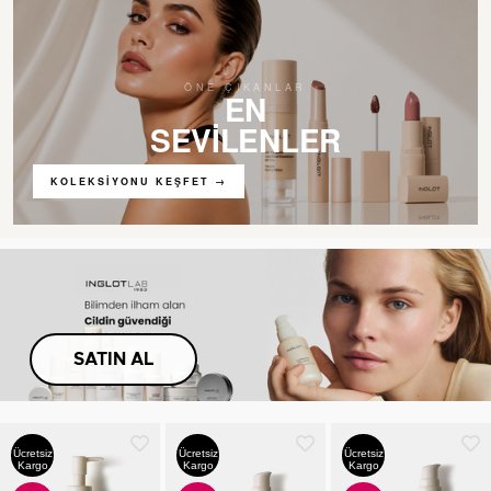
ÖNE ÇIKANLAR
EN
SEVİLENLER
KATEGORI
KATEGORI
KATEGORI
KOLEKSIYONU KEŞFET →
YÜZ
GÖZ
DUDAK
KEŞFET
→
KEŞFET
→
KEŞFET
→
02
03
04
SATIN AL
Ücretsiz
Ücretsiz
Ücretsiz
Kargo
Kargo
Kargo