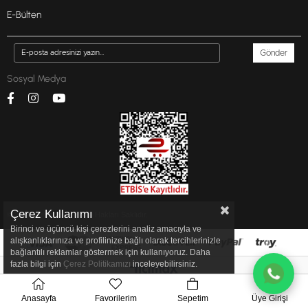
E-Bülten
Gönder
Sosyal Medya
Çerez Kullanımı
© 2022 inglottr.com - Tüm Hakları Saklıdır.
Birinci ve üçüncü kişi çerezlerini analiz amacıyla ve
alışkanlıklarınıza ve profilinize bağlı olarak tercihlerinizle
bağlantılı reklamlar göstermek için kullanıyoruz. Daha
fazla bilgi için
Çerez Politikamızı
inceleyebilirsiniz.
Anasayfa
Favorilerim
Sepetim
Üye Girişi