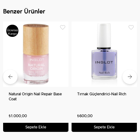
Benzer Ürünler
Ücretsiz
Kargo
Natural Origin Nail Repair Base
Tırnak Güçlendirici-Nail Rich
Coat
₺1.000,00
₺600,00
Sepete Ekle
Sepete Ekle