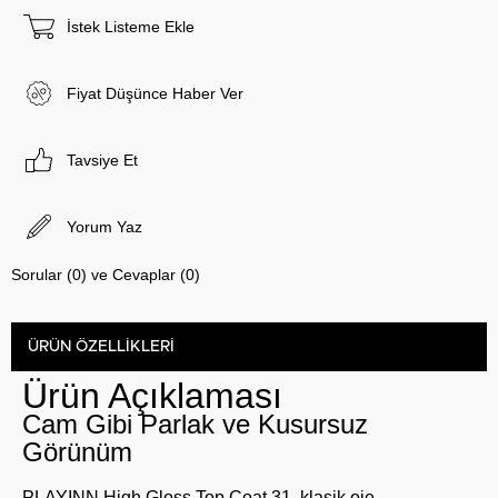
İstek Listeme Ekle
Fiyat Düşünce Haber Ver
Tavsiye Et
Yorum Yaz
Sorular (0) ve Cevaplar (0)
ÜRÜN ÖZELLIKLERI
Ürün Açıklaması
Cam Gibi Parlak ve Kusursuz
Görünüm
PLAYINN High Gloss Top Coat 31, klasik oje