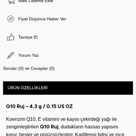
İstek Listeme Ekle
Fiyat Düşünce Haber Ver
Tavsiye Et
Yorum Yaz
Sorular (0) ve Cevaplar (0)
ÜRÜN ÖZELLIKLERI
Q10 Ruj – 4.3 g / 0.15 US OZ
Koenzim Q10, E vitamini ve kayısı çekirdeği yağı ile
zenginleştirilen
, dudakların hassas yapısını
Q10 Ruj
korur, besler ve pürüzsüzleştirir. Kadifemsi bitişi ve ince