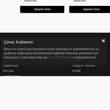
₺200,00
₺200,00
Sepete Ekle
Sepete Ekle
Çerez Kullanımı
Kurumsal
Müşteri İlişkileri
Birinci ve üçüncü kişi çerezlerini analiz amacıyla ve alışkanlıklarınıza ve
profilinize bağlı olarak tercihlerinizle bağlantılı reklamlar göstermek için
Anasayfa
Üyelik
kullanıyoruz. Daha fazla bilgi için
Çerez Politikamızı
inceleyebilirsiniz.
Mağazalarımız
Alışveriş
Hakkımızda
Kargo & Teslimat
Pro Üye
KVKK
sertifikalarimiz
Bize Ulaşın
© 2022 inglottr.com - Tüm Hakları Saklıdır.