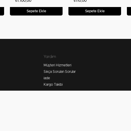
₺1.100,00
₺110,00
Sepete Ekle
Sepete Ekle
Yardım
Müşteri Hizmetleri
Sıkça Sorulan Sorular
iade
Kargo Takibi