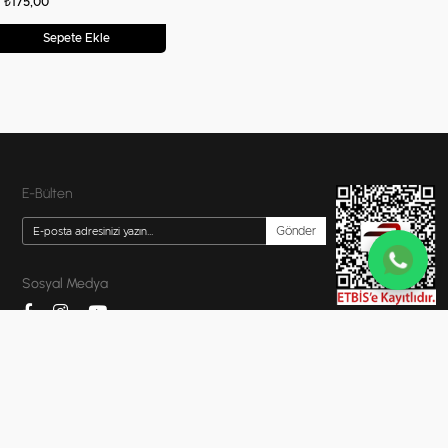
₺175,00
Sepete Ekle
E-Bülten
Gönder
Sosyal Medya