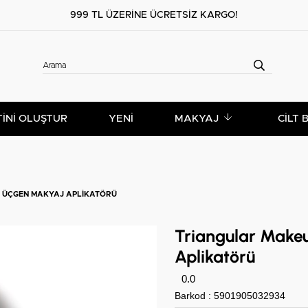
999 TL ÜZERİNE ÜCRETSİZ KARGO!
TİNİ OLUŞTUR
YENİ
MAKYAJ
CILT 
– ÜÇGEN MAKYAJ APLIKATÖRÜ
Triangular Make
Aplikatörü
0.0
Barkod
:
5901905032934