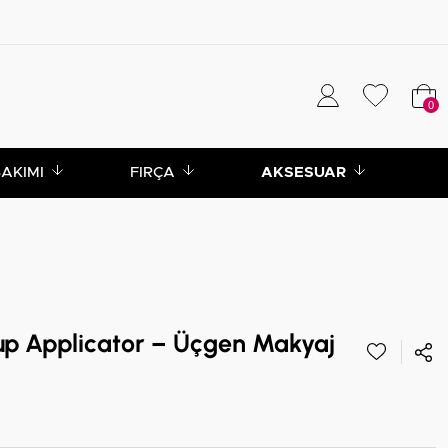
0
BAKIMI
FIRÇA
AKSESUAR
up Applicator – Üçgen Makyaj