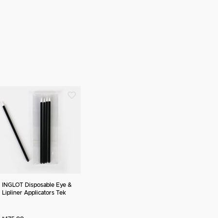
INGLOT Disposable Eye &
Lipliner Applicators Tek
Kullanımlık Göz ve Dudak
Aplikatörü 5'li Paket