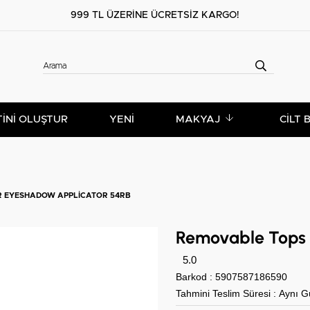
999 TL ÜZERİNE ÜCRETSİZ KARGO!
TİNİ OLUŞTUR
YENİ
MAKYAJ
CILT 
R EYESHADOW APPLICATOR 54RB
Removable Tops 
5.0
Barkod
:
5907587186590
Tahmini Teslim Süresi
:
Aynı G