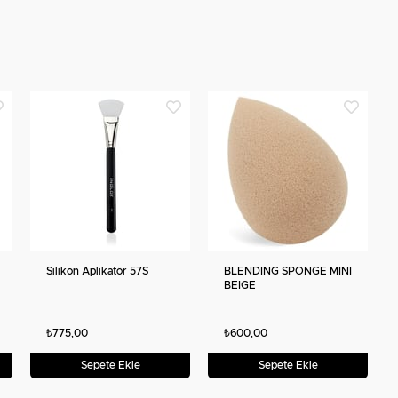
Silikon Aplikatör 57S
BLENDING SPONGE MINI
BEIGE
₺775,00
₺600,00
Sepete Ekle
Sepete Ekle