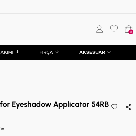
0
BAKIMI
FIRÇA
AKSESUAR
for Eyeshadow Applicator 54RB
ün