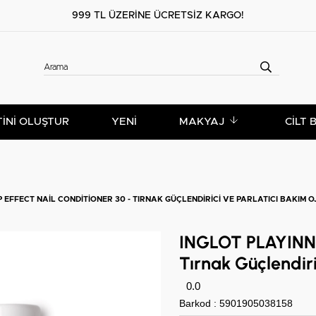
999 TL ÜZERİNE ÜCRETSİZ KARGO!
TİNİ OLUŞTUR
YENİ
MAKYAJ
CILT 
 EFFECT NAIL CONDITIONER 30 - TIRNAK GÜÇLENDIRICI VE PARLATICI BAKIM OJ
INGLOT PLAYINN S
Tırnak Güçlendiri
0.0
Barkod
:
5901905038158