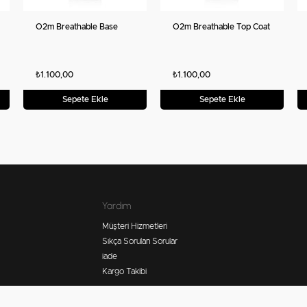
O2m Breathable Base
O2m Breathable Top Coat
₺1.100,00
₺1.100,00
Sepete Ekle
Sepete Ekle
Yardım
Müşteri Hizmetleri
Sıkça Sorulan Sorular
iade
Kargo Takibi