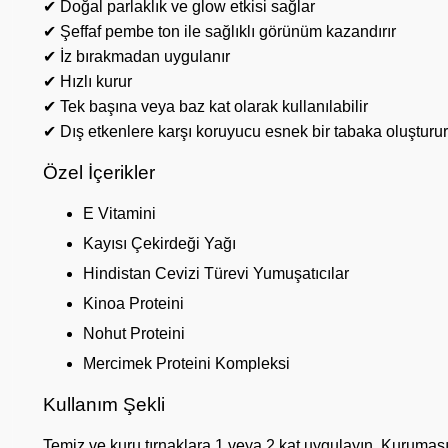
✔ Doğal parlaklık ve glow etkisi sağlar
✔ Şeffaf pembe ton ile sağlıklı görünüm kazandırır
✔ İz bırakmadan uygulanır
✔ Hızlı kurur
✔ Tek başına veya baz kat olarak kullanılabilir
✔ Dış etkenlere karşı koruyucu esnek bir tabaka oluşturur
Özel İçerikler
E Vitamini
Kayısı Çekirdeği Yağı
Hindistan Cevizi Türevi Yumuşatıcılar
Kinoa Proteini
Nohut Proteini
Mercimek Proteini Kompleksi
Kullanım Şekli
Temiz ve kuru tırnaklara 1 veya 2 kat uygulayın. Kurumasın