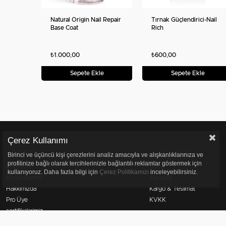
Natural Origin Nail Repair
Tırnak Güçlendirici-Nail
Base Coat
Rich
₺1.000,00
₺600,00
Sepete Ekle
Sepete Ekle
Çerez Kullanımı
Kurumsal
Müşteri İlişkileri
Birinci ve üçüncü kişi çerezlerini analiz amacıyla ve alışkanlıklarınıza ve
profilinize bağlı olarak tercihlerinizle bağlantılı reklamlar göstermek için
Anasayfa
Üyelik
kullanıyoruz. Daha fazla bilgi için
Çerez Politikamızı
inceleyebilirsiniz.
Mağazalarımız
Alışveriş
Hakkımızda
Kargo & Teslimat
Pro Üye
KVKK
sertifikalarimiz
Bize Ulaşın