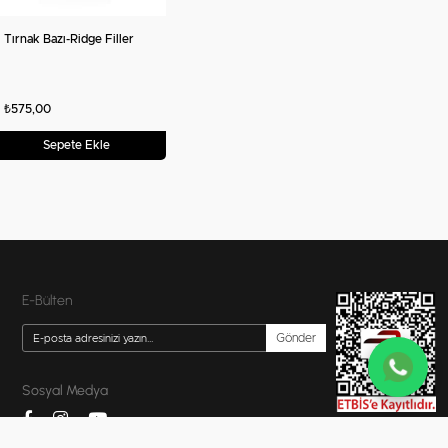
Tırnak Bazı-Ridge Filler
₺575,00
Sepete Ekle
E-Bülten
Gönder
Sosyal Medya