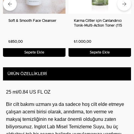
Soft & Smooth Face Cleanser
Karma Ciltler için Canlandırıcı
Tonik-Multi-Action Toner (115
ml) – Combination to Oily Skin
₺850,00
₺1.000,00
Sepete Ekle
Sepete Ekle
ÜRÜN ÖZELLIKLERI
25 ml/0.84 US FL OZ
Bir cilt bakımı uzmanı ya da sadece hoş cilt elde etmeye
çalışan acemi birisi olarak, arındırma, ton verme ve
makyaj temizliğinin ne kadar önemli olduğunu zaten
biliyorsunuz. Inglot Lab Misel Temizleme Suyu, bu üç