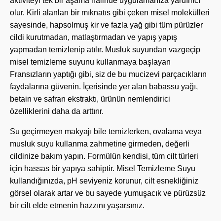
aktiviteyi tek bir aşama halinde uygulamanıza yardımcı
olur. Kirli alanları bir mıknatıs gibi çeken misel molekülleri
sayesinde, hapsolmuş kir ve fazla yağ gibi tüm pürüzler
cildi kurutmadan, matlaştırmadan ve yapış yapış
yapmadan temizlenip atılır. Musluk suyundan vazgeçip
misel temizleme suyunu kullanmaya başlayan
Fransızların yaptığı gibi, siz de bu mucizevi parçacıkların
faydalarına güvenin. İçerisinde yer alan babassu yağı,
betain ve safran ekstraktı, ürünün nemlendirici
özelliklerini daha da arttırır.
Su geçirmeyen makyajı bile temizlerken, ovalama veya
musluk suyu kullanma zahmetine girmeden, değerli
cildinize bakım yapın. Formülün kendisi, tüm cilt türleri
için hassas bir yapıya sahiptir. Misel Temizleme Suyu
kullandığınızda, pH seviyeniz korunur, cilt esnekliğiniz
görsel olarak artar ve bu sayede yumuşacık ve pürüzsüz
bir cilt elde etmenin hazzını yaşarsınız.