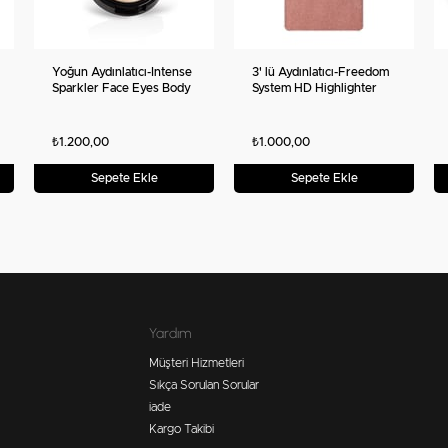
Yoğun Aydınlatıcı-Intense
3' lü Aydınlatıcı-Freedom
Sparkler Face Eyes Body
System HD Highlighter
Highlighter
Trio
₺1.200,00
₺1.000,00
Sepete Ekle
Sepete Ekle
Yardım
Müşteri Hizmetleri
Sıkça Sorulan Sorular
iade
Kargo Takibi