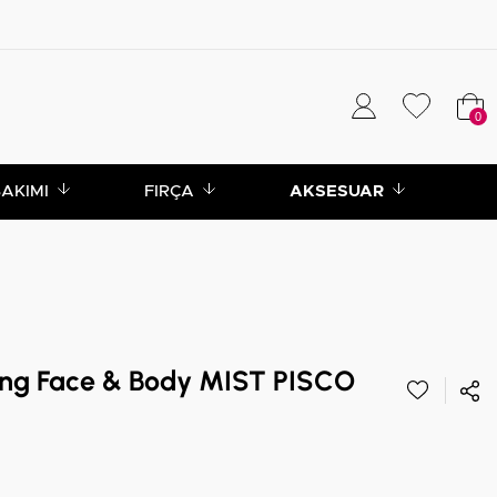
0
BAKIMI
FIRÇA
AKSESUAR
zing Face & Body MIST PISCO