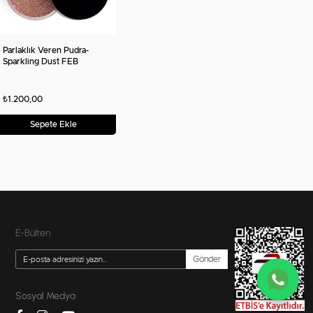
Parlaklık Veren Pudra-
Sparkling Dust FEB
₺1.200,00
Sepete Ekle
E-Bülten
Gönder
Sosyal Medya