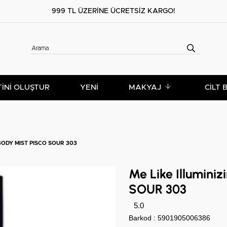
999 TL ÜZERİNE ÜCRETSİZ KARGO!
TİNİ OLUŞTUR
YENİ
MAKYAJ
CILT 
 BODY MIST PISCO SOUR 303
Me Like Illumini
SOUR 303
5.0
Barkod
:
5901905006386