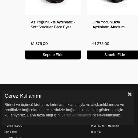
Az Yoğunlukta Aydınlatıcı-
Orta Yoğunlukta
Soft Sparkler Face Eyes
Aydınlatıcı-Medium
Body Highlighter
Sparkler Face Eyes Body
Highlighter
₺1.375,00
₺1.275,00
Sepete Ekle
Sepete Ekle
Çerez Kullanımı
Kurumsal
Müşteri İlişkileri
Birinci ve üçüncü kişi çerezlerini analiz amacıyla ve alışkanlıklarınıza ve
profilinize bağlı olarak tercihlerinizle bağlantılı reklamlar göstermek için
Anasayfa
Üyelik
kullanıyoruz. Daha fazla bilgi için
Çerez Politikamızı
inceleyebilirsiniz.
Mağazalarımız
Alışveriş
Hakkımızda
Kargo & Teslimat
Pro Üye
KVKK