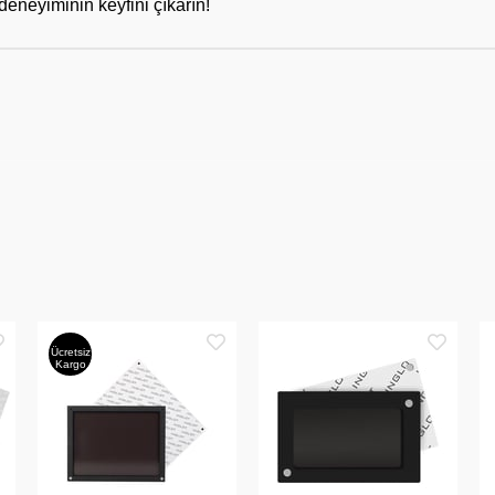
eneyiminin keyfini çıkarın!
Ücretsiz
Kargo