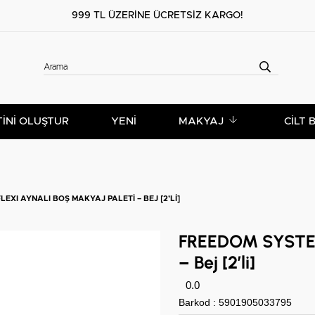
999 TL ÜZERİNE ÜCRETSİZ KARGO!
TİNİ OLUŞTUR
YENİ
MAKYAJ
CILT 
EXI AYNALI BOŞ MAKYAJ PALETI – BEJ [2’LI]
FREEDOM SYSTEM 
– Bej [2’li]
0.0
Barkod
:
5901905033795