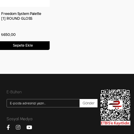
Freedom System Palette
[1] ROUND GLOSS
₺650,00
Sepete Ekle
E-Bülten
Gönder
Sosyal Medya