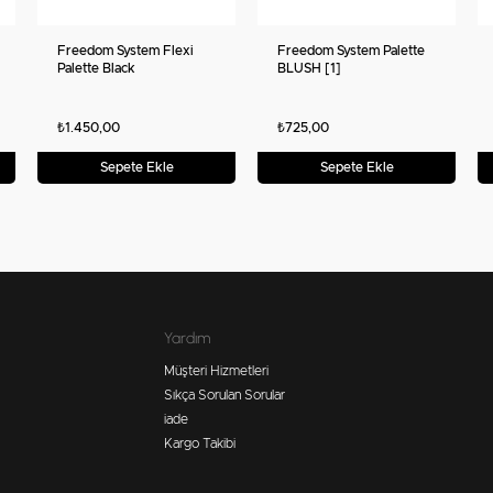
Freedom System Flexi
Freedom System Palette
Palette Black
BLUSH [1]
₺1.450,00
₺725,00
Sepete Ekle
Sepete Ekle
Yardım
Müşteri Hizmetleri
Sıkça Sorulan Sorular
iade
Kargo Takibi