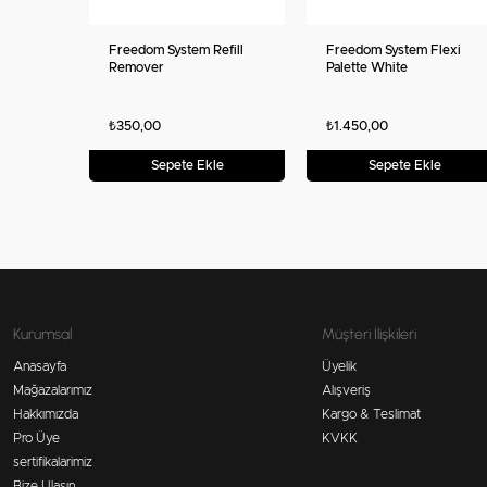
Freedom System Refill
Freedom System Flexi
Remover
Palette White
₺350,00
₺1.450,00
Sepete Ekle
Sepete Ekle
Kurumsal
Müşteri İlişkileri
Anasayfa
Üyelik
Mağazalarımız
Alışveriş
Hakkımızda
Kargo & Teslimat
Pro Üye
KVKK
sertifikalarimiz
Bize Ulaşın