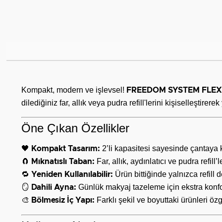
Kompakt, modern ve işlevsel!
FREEDOM SYSTEM FLEXI A
dilediğiniz far, allık veya pudra refill'lerini kişiselleştirere
Öne Çıkan Özellikler
🖤
2’li kapasitesi sayesinde çantaya k
Kompakt Tasarım:
🧲
Far, allık, aydınlatıcı ve pudra refill
Mıknatıslı Taban:
🔁
Ürün bittiğinde yalnızca refill 
Yeniden Kullanılabilir:
🪞
Günlük makyaj tazeleme için ekstra konfo
Dahili Ayna:
🎨
Farklı şekil ve boyuttaki ürünleri öz
Bölmesiz İç Yapı: