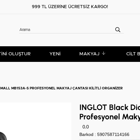
999 TL ÜZERİNE ÜCRETSİZ KARGO!
TİNİ OLUŞTUR
YENİ
MAKYAJ
CILT 
MALL MB153A-S PROFESYONEL MAKYAJ ÇANTASI KILITLI ORGANIZER
INGLOT Black D
Profesyonel Makya
0.0
Barkod
:
5907587114166