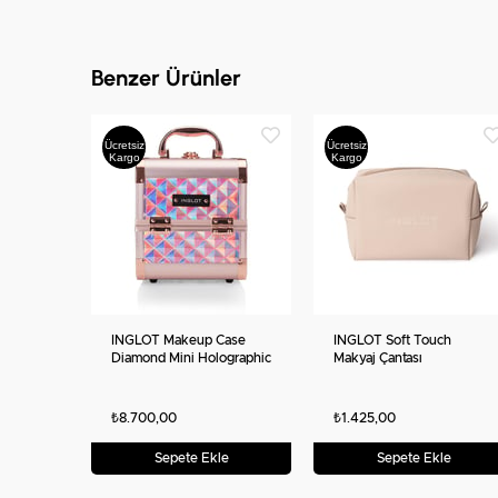
Benzer Ürünler
Ücretsiz
Ücretsiz
Kargo
Kargo
INGLOT Makeup Case
INGLOT Soft Touch
Diamond Mini Holographic
Makyaj Çantası
Rose Gold MB152M
Profesyonel Makyaj
Çantası Kilitli Organizer
₺8.700,00
₺1.425,00
Sepete Ekle
Sepete Ekle