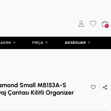
0
BAKIMI
FIRÇA
AKSESUAR
iamond Small MB153A-S
j Çantası Kilitli Organizer