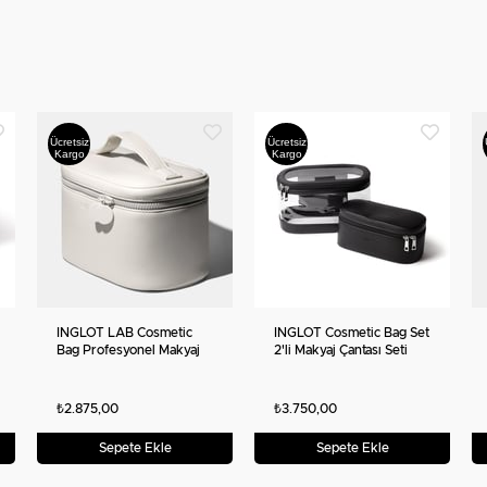
Ücretsiz
Ücretsiz
Kargo
Kargo
INGLOT LAB Cosmetic
INGLOT Cosmetic Bag Set
Bag Profesyonel Makyaj
2'li Makyaj Çantası Seti
ve Kozmetik Çantası
₺2.875,00
₺3.750,00
Sepete Ekle
Sepete Ekle