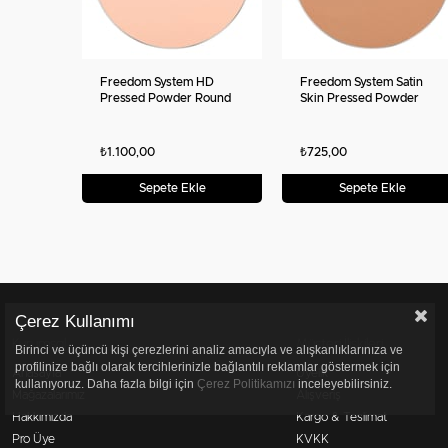
Freedom System HD
Freedom System Satin
Pressed Powder Round
Skin Pressed Powder
₺1.100,00
₺725,00
Sepete Ekle
Sepete Ekle
Çerez Kullanımı
Kurumsal
Müşteri İlişkileri
Birinci ve üçüncü kişi çerezlerini analiz amacıyla ve alışkanlıklarınıza ve
profilinize bağlı olarak tercihlerinizle bağlantılı reklamlar göstermek için
Anasayfa
Üyelik
kullanıyoruz. Daha fazla bilgi için
Çerez Politikamızı
inceleyebilirsiniz.
Mağazalarımız
Alışveriş
Hakkımızda
Kargo & Teslimat
Pro Üye
KVKK