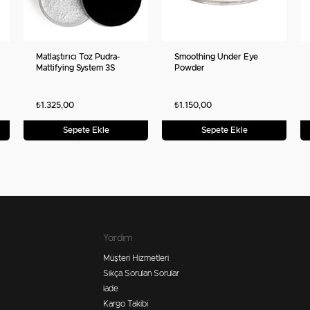
Matlaştırıcı Toz Pudra-
Smoothing Under Eye
Mattifying System 3S
Powder
Loose Powder (2.5 g)
₺1.325,00
₺1.150,00
Sepete Ekle
Sepete Ekle
Yardım
Müşteri Hizmetleri
Sıkça Sorulan Sorular
iade
Kargo Takibi