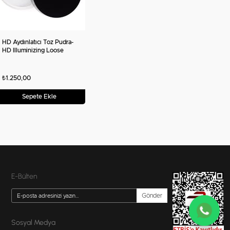
HD Aydınlatıcı Toz Pudra-
HD Illuminizing Loose
Powder NF
₺1.250,00
Sepete Ekle
E-Bülten
Gönder
Sosyal Medya