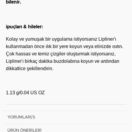
bilenir.
ipuçları & hileler:
Kolay ve yumuşak bir uygulama istiyorsanız Lipliner'ı
kullanmadan önce ılık bir yere koyun veya elinizde ısıtın.
Çok hassas ve temiz çizgiler oluşturmak istiyorsanız,
Lipliner'ı birkaç dakika buzdolabına koyun ve ardından
dikkatlice şekillendirin.
1.13 g/0.04 US OZ
YORUMLAR
(1)
ÜRÜN ÖNERILERI