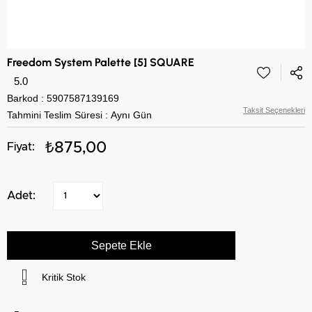
Freedom System Palette [5] SQUARE
5.0
Barkod
:
5907587139169
Taksit Seçenekleri
Tahmini Teslim Süresi
:
Aynı Gün
₺875,00
Kritik Stok