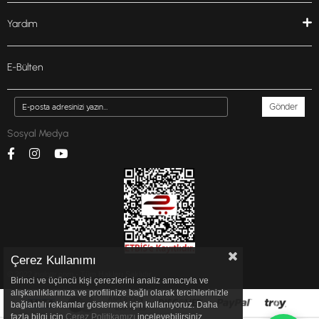
Yardım
E-Bülten
Gönder
Sosyal Medya
Çerez Kullanımı
© 2022 inglottr.com - Tüm Hakları Saklıdır.
Birinci ve üçüncü kişi çerezlerini analiz amacıyla ve
alışkanlıklarınıza ve profilinize bağlı olarak tercihlerinizle
bağlantılı reklamlar göstermek için kullanıyoruz. Daha
fazla bilgi için
Çerez Politikamızı
inceleyebilirsiniz.