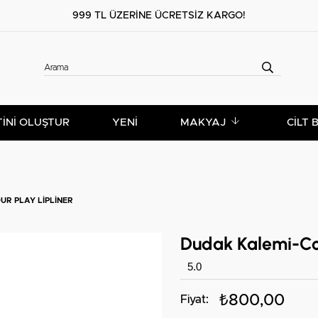
999 TL ÜZERİNE ÜCRETSİZ KARGO!
TİNİ OLUŞTUR
YENİ
MAKYAJ
CILT 
UR PLAY LIPLINER
Dudak Kalemi-Col
5.0
₺800,00