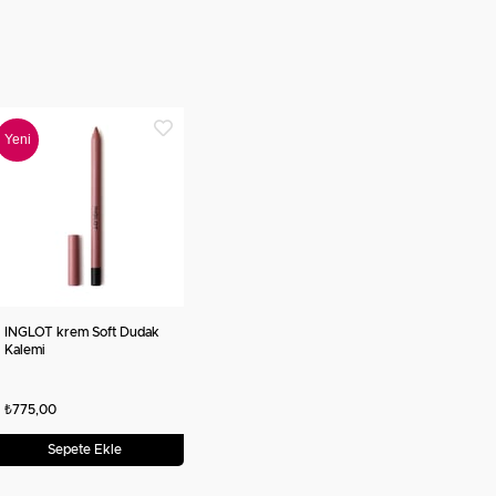
Yeni
Ürün
INGLOT krem Soft Dudak
Kalemi
₺775,00
Sepete Ekle