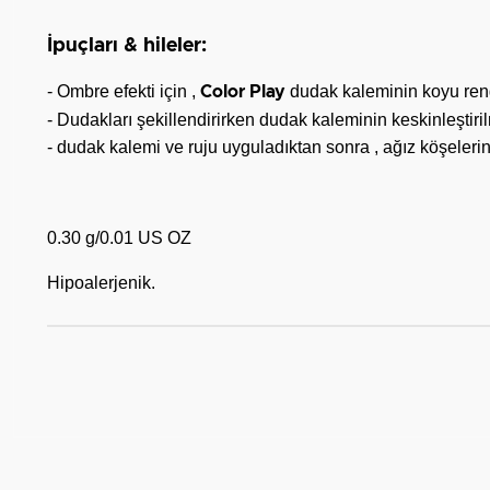
İpuçları & hileler:
- Ombre efekti için ,
dudak kaleminin koyu rengi
Color Play
- Dudakları şekillendirirken dudak kaleminin keskinleştir
- dudak kalemi ve ruju uyguladıktan sonra , ağız köşelerin
0.30 g/0.01 US OZ
Hipoalerjenik.