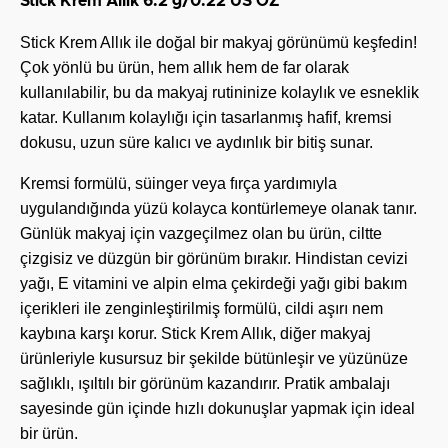
Stick Krem Allık 6.2 g/0.22 US OZ
Stick Krem Allık ile doğal bir makyaj görünümü keşfedin!
Çok yönlü bu ürün, hem allık hem de far olarak
kullanılabilir, bu da makyaj rutininize kolaylık ve esneklik
katar. Kullanım kolaylığı için tasarlanmış hafif, kremsi
dokusu, uzun süre kalıcı ve aydınlık bir bitiş sunar.
Kremsi formülü, süinger veya fırça yardımıyla
uygulandığında yüzü kolayca kontürlemeye olanak tanır.
Günlük makyaj için vazgeçilmez olan bu ürün, ciltte
çizgisiz ve düzgün bir görünüm bırakır. Hindistan cevizi
yağı, E vitamini ve alpin elma çekirdeği yağı gibi bakım
içerikleri ile zenginleştirilmiş formülü, cildi aşırı nem
kaybına karşı korur. Stick Krem Allık, diğer makyaj
ürünleriyle kusursuz bir şekilde bütünleşir ve yüzünüze
sağlıklı, ışıltılı bir görünüm kazandırır. Pratik ambalajı
sayesinde gün içinde hızlı dokunuşlar yapmak için ideal
bir ürün.