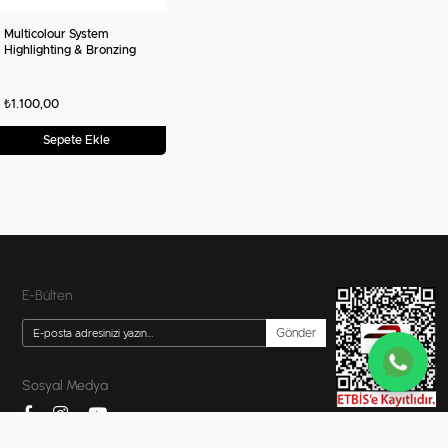
Multicolour System
Highlighting & Bronzing
₺1.100,00
Sepete Ekle
E-Bülten
Gönder
Sosyal Medya