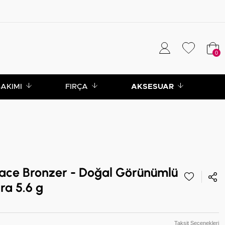
0
BAKIMI
FIRÇA
AKSESUAR
Face Bronzer - Doğal Görünümlü
ra 5.6 g
Taksit Seçenekleri