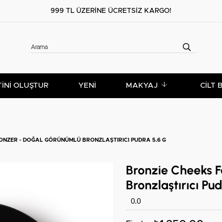
999 TL ÜZERİNE ÜCRETSİZ KARGO!
TİNİ OLUŞTUR
YENİ
MAKYAJ
CILT 
ONZER - DOĞAL GÖRÜNÜMLÜ BRONZLAŞTIRICI PUDRA 5.6 G
Bronzie Cheeks 
Bronzlaştırıcı Pud
0.0