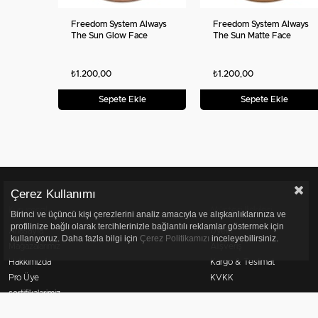
Freedom System Always
Freedom System Always
The Sun Glow Face
The Sun Matte Face
Bronzer
Bronzer
₺1.200,00
₺1.200,00
Sepete Ekle
Sepete Ekle
Çerez Kullanımı
Kurumsal
Müşteri İlişkileri
Birinci ve üçüncü kişi çerezlerini analiz amacıyla ve alışkanlıklarınıza ve
profilinize bağlı olarak tercihlerinizle bağlantılı reklamlar göstermek için
Anasayfa
Üyelik
kullanıyoruz. Daha fazla bilgi için
Çerez Politikamızı
inceleyebilirsiniz.
Mağazalarımız
Alışveriş
Hakkımızda
Kargo & Teslimat
Pro Üye
KVKK
sertifikalarimiz
Bize Ulaşın