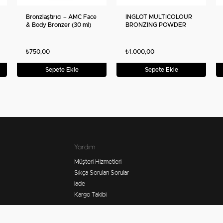
Bronzlaştırıcı – AMC Face
INGLOT MULTICOLOUR
& Body Bronzer (30 ml)
BRONZING POWDER
₺750,00
₺1.000,00
Sepete Ekle
Sepete Ekle
Yardım
Müşteri Hizmetleri
Sıkça Sorulan Sorular
iade
Kargo Takibi