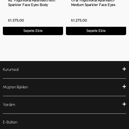
Az Yoğunlukta Aydınlatıcı-Soft
Orta Yoğunlukta Aydınlatıcı-
Sparkler Face Eyes Body
Medium Sparkler Face Eyes
Highlighter
Body Highlighter
₺1.375,00
₺1.275,00
Sepete Ekle
Sepete Ekle
Kurumsal
Müşteri İlişkileri
Yardım
E-Bülten