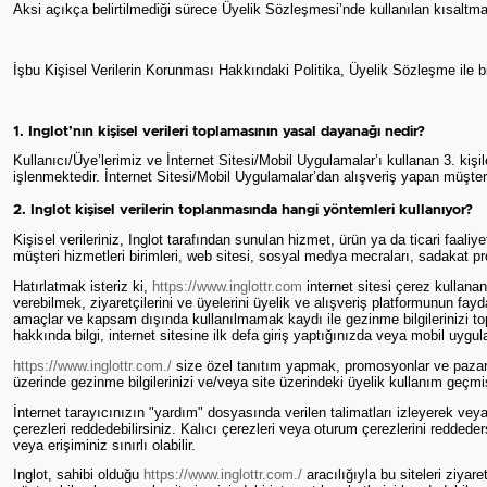
Aksi açıkça belirtilmediği sürece Üyelik Sözleşmesi’nde kullanılan kısaltmal
İşbu Kişisel Verilerin Korunması Hakkındaki Politika, Üyelik Sözleşme ile bi
1. Inglot’nın kişisel verileri toplamasının yasal dayanağı nedir?
Kullanıcı/Üye’lerimiz ve İnternet Sitesi/Mobil Uygulamalar’ı kullanan 3. k
işlenmektedir. İnternet Sitesi/Mobil Uygulamalar’dan alışveriş yapan müşter
2. Inglot kişisel verilerin toplanmasında hangi yöntemleri kullanıyor?
Kişisel verileriniz, Inglot tarafından sunulan hizmet, ürün ya da ticari faal
müşteri hizmetleri birimleri, web sitesi, sosyal medya mecraları, sadakat pro
Hatırlatmak isteriz ki,
https://www.inglottr.com
internet sitesi çerez kullanan,
verebilmek, ziyaretçilerini ve üyelerini üyelik ve alışveriş platformunun fa
amaçlar ve kapsam dışında kullanılmamak kaydı ile gezinme bilgilerinizi top
hakkında bilgi, internet sitesine ilk defa giriş yaptığınızda veya mobil uygul
https://www.inglottr.com./
size özel tanıtım yapmak, promosyonlar ve pazarlam
üzerinde gezinme bilgilerinizi ve/veya site üzerindeki üyelik kullanım geçmiş
İnternet tarayıcınızın "yardım" dosyasında verilen talimatları izleyerek vey
çerezleri reddedebilirsiniz. Kalıcı çerezleri veya oturum çerezlerini reddede
veya erişiminiz sınırlı olabilir.
Inglot, sahibi olduğu
https://www.inglottr.com./
aracılığıyla bu siteleri ziyare