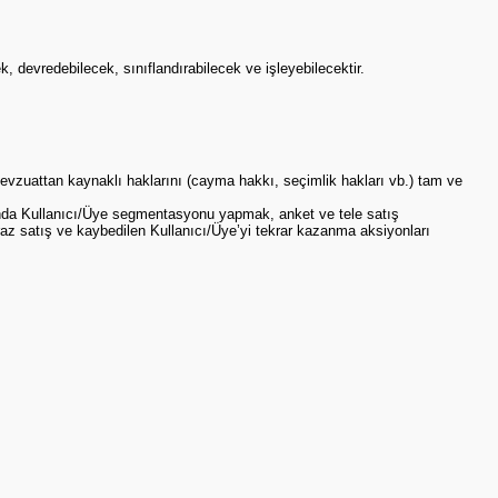
k, devredebilecek, sınıflandırabilecek ve işleyebilecektir.
mevzuattan kaynaklı haklarını (cayma hakkı, seçimlik hakları vb.) tam ve
usunda Kullanıcı/Üye segmentasyonu yapmak, anket ve tele satış
praz satış ve kaybedilen Kullanıcı/Üye’yi tekrar kazanma aksiyonları