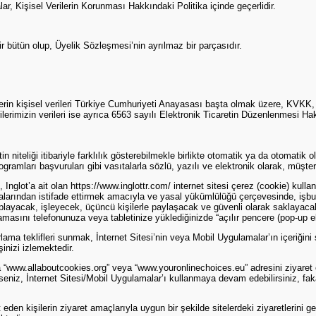
ar, Kişisel Verilerin Korunması Hakkındaki Politika içinde geçerlidir.
r bütün olup, Üyelik Sözleşmesi’nin ayrılmaz bir parçasıdır.
işilerin kişisel verileri Türkiye Cumhuriyeti Anayasası başta olmak üzere, KVK
ilerimizin verileri ise ayrıca 6563 sayılı Elektronik Ticaretin Düzenlenmesi 
iyetin niteliği itibariyle farklılık gösterebilmekle birlikte otomatik ya da oto
gramları başvuruları gibi vasıtalarla sözlü, yazılı ve elektronik olarak, müşte
 Inglot’a ait olan https://www.inglottr.com/ internet sitesi çerez (cookie) kullan
ydalarından istifade ettirmek amacıyla ve yasal yükümlülüğü çerçevesinde, işbu
layacak, işleyecek, üçüncü kişilerle paylaşacak ve güvenli olarak saklayacakt
amasını telefonunuza veya tabletinize yüklediğinizde “açılır pencere (pop-up ekr
a teklifleri sunmak, İnternet Sitesi’nin veya Mobil Uygulamalar’ın içeriğini si
inizi izlemektedir.
a “www.allaboutcookies.org” veya “www.youronlinechoices.eu” adresini ziyaret e
rseniz, İnternet Sitesi/Mobil Uygulamalar’ı kullanmaya devam edebilirsiniz, fak
t eden kişilerin ziyaret amaçlarıyla uygun bir şekilde sitelerdeki ziyaretlerini g