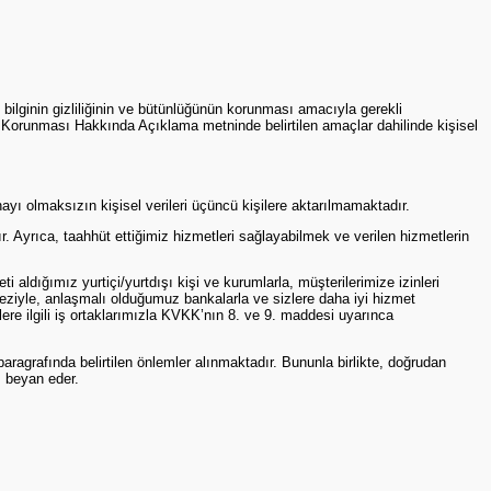
ce bilginin gizliliğinin ve bütünlüğünün korunması amacıyla gerekli
n Korunması Hakkında Açıklama metninde belirtilen amaçlar dahilinde kişisel
nayı olmaksızın kişisel verileri üçüncü kişilere aktarılmamaktadır.
r. Ayrıca, taahhüt ettiğimiz hizmetleri sağlayabilmek ve verilen hizmetlerin
i aldığımız yurtiçi/yurtdışı kişi ve kurumlarla, müşterilerimize izinleri
rkeziyle, anlaşmalı olduğumuz bankalarla ve sizlere daha iyi hizmet
ere ilgili iş ortaklarımızla KVKK’nın 8. ve 9. maddesi uyarınca
ragrafında belirtilen önlemler alınmaktadır. Bununla birlikte, doğrudan
ı beyan eder.