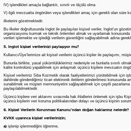
IV) işlendikleri amaçla bağlantılı, sınırlı ve ölçülü olma
V) ilgili mevzuatta öngörülen veya işlendikleri amaç için gerekli olan süre
ilkelerini gözetmektedir.
Bu ilkeler doğrultusunda Inglot ile paylaşılan kişisel veriler, Inglot’un gözet
organizasyonu kurmak ve teknik önlemleri almak ve uyarlamak konusunda veri
verileri işlemekte ve işlediği verilerin güvenliğini sağlayabilmek adına gerekl
5. Inglot kişisel verilerinizi paylaşıyor mu?
Kullanıcı/Üye’lerimize ait kişisel verilerin üçüncü kişiler ile paylaşımı, mü
Bununla birlikte, yasal yükümlülüklerimiz nedeniyle ve bunlarla sınırlı olma
kalite kontrolünü yapabilmek için anlaşmalı üçüncü kişilere mevzuatın öngörd
Kişisel verileriniz Siba Kozmetik olarak faaliyetlerimizi yürütebilmek için işb
dahilinde gönderdiğimiz ticari elektronik iletilerin gönderilmesi konusunda
sunabilmek ve müşteri memnuniyetini sağlayabilmek için çeşitli pazarlama faa
paylaşılabilmektedir.
Üçüncü kişilere veri aktarımı sırasında hak ihlallerini önlemek için işbu K
üçüncü kişilerin veri koruma politikalarından dolayı ve üçüncü kişinin soru
6. Kişisel Verilerin Korunması Kanunu’ndan doğan haklarınız nelerdir?
KVKK uyarınca kişisel verilerinizin;
işlenip işlenmediğini öğrenme,
a)