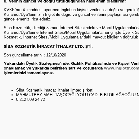
8. Verinin güncel ve doğru tutulduğundan nasıl emin olabilirim?
KVKK’nın 4. maddesi uyarınca Inglot’un kişisel verilerinizi doğru ve gerek
Kullanıcı/Üye’lerimizin Inglot ile doğru ve güncel verilerini paylaşması gerekm
güncellemenizi rica ederiz.
Siba Kozmetik, dilediği zaman İnternet Sitesi’ndeki ve Mobil Uygulamalar’da
Kullanıcı/Üye’lerine İnternet Sitesi/Mobil Uygulamalar’a her girişte Üyelik 
Kozmetik, Internet Sitesi/Mobil Uygulamalar’daki mevcut bilgilerin doğruluk v
SİBA KOZMETİK İHRACAT İTHALAT LTD. ŞTİ
.
Son güncelleme tarihi : 12/10/2020
Yukarıdaki Üyelik Sözleşmesi’nde, Gizlilik Politikası’nda ve Kişisel Veril
onaylamak ve yukarıda belirtilen şart ve koşullarda
www.inglottr.co
işlemlerinizi tamamlayınız.
Siba Kozmetik ihracat ithalat limted şirketi
MAHMUTBEY MAH. TAŞOCAĞI YOLU CAD. B BLOK AĞAOĞLU MY 
0 212 809 24 72