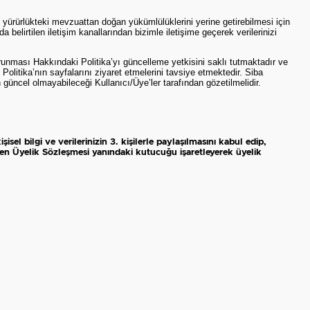
yürürlükteki mevzuattan doğan yükümlülüklerini yerine getirebilmesi için
 belirtilen iletişim kanallarından bizimle iletişime geçerek verilerinizi
Korunması Hakkındaki Politika’yı güncelleme yetkisini saklı tutmaktadır ve
Politika’nın sayfalarını ziyaret etmelerini tavsiye etmektedir. Siba
 güncel olmayabileceği Kullanıcı/Üye’ler tarafından gözetilmelidir.
sel bilgi ve verilerinizin 3. kişilerle paylaşılmasını kabul edip,
tfen Üyelik Sözleşmesi yanındaki kutucuğu işaretleyerek üyelik