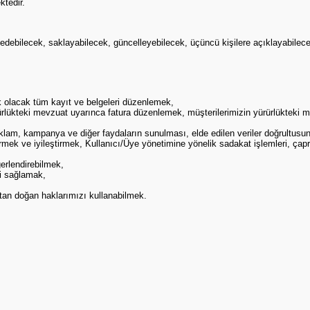
ktedir.
ydedebilecek, saklayabilecek, güncelleyebilecek, üçüncü kişilere açıklayabilece
ak olacak tüm kayıt ve belgeleri düzenlemek,
rürlükteki mevzuat uyarınca fatura düzenlemek, müşterilerimizin yürürlükteki 
ş reklam, kampanya ve diğer faydaların sunulması, elde edilen veriler doğrult
ştirmek ve iyileştirmek, Kullanıcı/Üye yönetimine yönelik sadakat işlemleri, ça
ğerlendirebilmek,
ni sağlamak,
an doğan haklarımızı kullanabilmek.