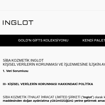
GOLD'N GIFTS KOLEKSIYONU
KENDİ PALE
SİBA KOZMETİK INGLOT
KİŞİSEL VERİLERİN KORUNMASI VE İŞLENMESİNE İLİŞKİN 
1. Veri Sorumlusu
III- KİŞİSEL VERİLERİN KORUNMASI HAKKINDAKİ POLİTİKA
SİBA KOZMETİK İTHALAT İHRACAT LİMİTED ŞİRKETİ (“
”) olarak 
Inglot
maddesinden doğan aydınlatma yükümlülüğünü yerine getirmek amacıyla aş