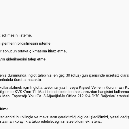
 edilmesini isteme,
 işlemlerin bildirilmesini isteme,
ir sonucun ortaya çıkmasına itiraz etme,
ın giderilmesini talep etme,
etmeniz durumunda Inglot talebinizi en geç 30 (otuz) gün içerisinde ücretsiz ola
rifedeki ücret alınacaktır.
llanabilmek için Inglot’a talebinizi yazılı veya Kişisel Verilerin Korunması Kur
i bilgiler ile KVKK’nın 11. Maddesinde belirtilen haklarınızdan hangisini kullanma
ah. Taşocağı Yolu Ca. 3 AğaoğluMy Office 212 K:4 D:70 Bağcılar/İstanbul adr
lirim?
ilerinizi bu bilinçle ve mevzuatın gerektirdiği ölçüde işlediğimizi, yasal deği
zaman kolaylıkla takip edebileceğinizi size bildirmek isteriz.