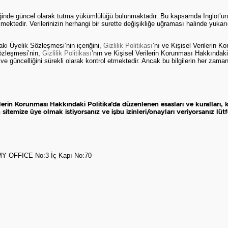
tiğinde güncel olarak tutma yükümlülüğü bulunmaktadır. Bu kapsamda Inglot’un 
ektedir. Verilerinizin herhangi bir surette değişikliğe uğraması halinde yukarıda
ki Üyelik Sözleşmesi’nin içeriğini,
Gizlilik Politikası
’nı ve Kişisel Verilerin 
Sözleşmesi’nin,
Gizlilik Politikası
’nın ve Kişisel Verilerin Korunması Hakkındaki 
e güncelliğini sürekli olarak kontrol etmektedir. Ancak bu bilgilerin her zaman
erin Korunması Hakkındaki Politika’da düzenlenen esasları ve kuralları, kişi
m
sitemize üye olmak istiyorsanız ve işbu izinleri/onayları veriyorsanız lü
OFFICE No:3 İç Kapı No:70