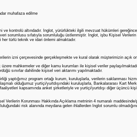
 kadar muhafaza edilme
imi ve kontrolü altındadır. Inglot, yürürlükteki ilgili mevzuat hükümleri gereğin
 sorumlusu sıfatıyla sorumluluğu üstlenmiştir. Inglot, işbu Kişisel Verileri
i her türlü teknik ve idari önlemi almaktadır.
şterilerin izni çerçevesinde gerçekleşmekte ve kural olarak müşterimizin açık o
k üzere mahkemeler ve diğer kamu kurumları ile kişisel veriler paylaşılmaktadı
üğü sınırlar dahilinde kişisel veri aktarımı yapılmaktadır.
irliği yaptığımız program ortağı kurum, kuruluşlarla, verilerin saklanması hizmet
 anlaşmalı olduğumuz yurtiçi/yurtdışındaki kuruluşlarla, Bankalararası Kart Me
liyetleri kapsamında anket şirketleriyle ve yurtiçi/yurtdışı diğer üçüncü kişil
işisel Verilerin Korunması Hakkında Açıklama metninin 4 numaralı maddesinde/pa
mluluğundaki risk alanında meydana gelen ihlallerden Inglot sorumlu olmadığın