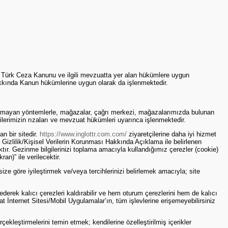
K, Türk Ceza Kanunu ve ilgili mevzuatta yer alan hükümlere uygun
Hakkında Kanun hükümlerine uygun olarak da işlenmektedir.
matik olmayan yöntemlerle, mağazalar, çağrı merkezi, mağazalarımızda bulunan
rilerimizin rızaları ve mevzuat hükümleri uyarınca işlenmektedir.
an bir sitedir.
https://www.inglottr.com.com/
ziyaretçilerine daha iyi hizmet
 Gizlilik/Kişisel Verilerin Korunması Hakkında Açıklama ile belirlenen
ır. Gezinme bilgilerinizi toplama amacıyla kullandığımız çerezler (cookie)
an)” ile verilecektir.
ze göre iyileştirmek ve/veya tercihlerinizi belirlemek amacıyla; site
derek kalıcı çerezleri kaldırabilir ve hem oturum çerezlerini hem de kalıcı
at İnternet Sitesi/Mobil Uygulamalar’ın, tüm işlevlerine erişemeyebilirsiniz
erçekleştirmelerini temin etmek; kendilerine özelleştirilmiş içerikler