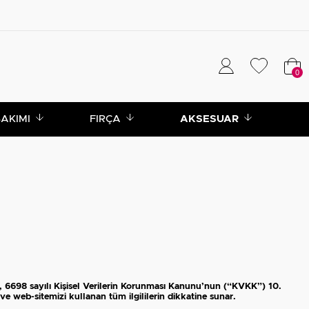
0
BAKIMI
FIRÇA
AKSESUAR
, 6698 sayılı Kişisel Verilerin Korunması Kanunu’nun (“KVKK”) 10.
 web-sitemizi kullanan tüm ilgililerin dikkatine sunar.