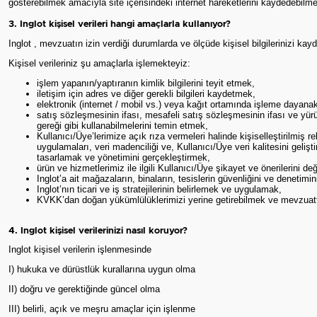
gösterebilmek amacıyla site içerisindeki internet hareketlerini kaydedebilme
3. Inglot kişisel verileri hangi amaçlarla kullanıyor?
Inglot , mevzuatın izin verdiği durumlarda ve ölçüde kişisel bilgilerinizi ka
Kişisel verileriniz şu amaçlarla işlemekteyiz:
işlem yapanın/yaptıranın kimlik bilgilerini teyit etmek,
iletişim için adres ve diğer gerekli bilgileri kaydetmek,
elektronik (internet / mobil vs.) veya kağıt ortamında işleme dayan
satış sözleşmesinin ifası, mesafeli satış sözleşmesinin ifası ve yü
gereği gibi kullanabilmelerini temin etmek,
Kullanıcı/Üye’lerimize açık rıza vermeleri halinde kişiselleştirilmi
uygulamaları, veri madenciliği ve, Kullanıcı/Üye veri kalitesini geli
tasarlamak ve yönetimini gerçekleştirmek,
ürün ve hizmetlerimiz ile ilgili Kullanıcı/Üye şikayet ve önerilerini de
Inglot’a ait mağazaların, binaların, tesislerin güvenliğini ve denetimi
Inglot’nın ticari ve iş stratejilerinin belirlemek ve uygulamak,
KVKK’dan doğan yükümlülüklerimizi yerine getirebilmek ve mevzuatt
4. Inglot kişisel verilerinizi nasıl koruyor?
Inglot kişisel verilerin işlenmesinde
I) hukuka ve dürüstlük kurallarına uygun olma
II) doğru ve gerektiğinde güncel olma
III) belirli, açık ve meşru amaçlar için işlenme