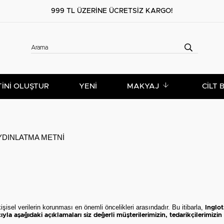
999 TL ÜZERİNE ÜCRETSİZ KARGO!
TİNİ OLUŞTUR
YENİ
MAKYAJ
CILT 
AYDINLATMA METNİ
kişisel verilerin korunması en önemli öncelikleri arasındadır. Bu itibarla,
Inglot
ağıdaki açıklamaları siz değerli müşterilerimizin, tedarikçilerimizin ve