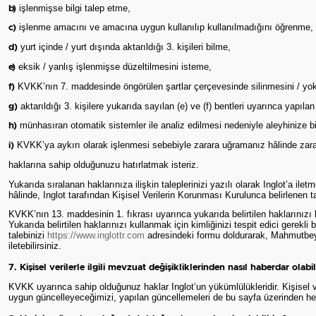
işlenmişse bilgi talep etme,
b)
işlenme amacını ve amacına uygun kullanılıp kullanılmadığını öğrenme,
c)
yurt içinde / yurt dışında aktarıldığı 3. kişileri bilme,
d)
eksik / yanlış işlenmişse düzeltilmesini isteme,
e)
KVKK’nın 7. maddesinde öngörülen şartlar çerçevesinde silinmesini / yok
f)
aktarıldığı 3. kişilere yukarıda sayılan (e) ve (f) bentleri uyarınca yapılan
g)
münhasıran otomatik sistemler ile analiz edilmesi nedeniyle aleyhinize b
h)
KVKK’ya aykırı olarak işlenmesi sebebiyle zarara uğramanız hâlinde zarar
i)
haklarına sahip olduğunuzu hatırlatmak isteriz.
Yukarıda sıralanan haklarınıza ilişkin taleplerinizi yazılı olarak Inglot’a il
hâlinde, Inglot tarafından Kişisel Verilerin Korunması Kurulunca belirlenen ta
KVKK’nın 13. maddesinin 1. fıkrası uyarınca yukarıda belirtilen haklarınızı ku
Yukarıda belirtilen haklarınızı kullanmak için kimliğinizi tespit edici gerekl
talebinizi
https://www.inglottr.com
adresindeki formu doldurarak, Mahmutbey M
iletebilirsiniz.
7. Kişisel verilerle ilgili mevzuat değişikliklerinden nasıl haberdar olabi
KVKK uyarınca sahip olduğunuz haklar Inglot’un yükümlülükleridir. Kişisel ver
uygun güncelleyeceğimizi, yapılan güncellemeleri de bu sayfa üzerinden her 